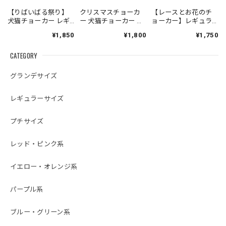
【りばいばる祭り】
クリスマスチョーカ
【レースとお花のチ
犬猫チョーカー レギ
ー 犬猫チョーカー レ
ョーカー】レギュラ
ュラーサイズ リボン
ギュラーサイズ 豪華
ーサイズ 犬猫チョー
¥1,850
¥1,800
¥1,750
犬用 猫用 数量限定
ビジュー仕様 リボン
カー リボン 犬用 猫用
犬用 猫用 数量限定
数量限定 誕生日 お祝
CATEGORY
い 記念日
グランデサイズ
レギュラーサイズ
プチサイズ
レッド・ピンク系
イエロー・オレンジ系
パープル系
ブルー・グリーン系