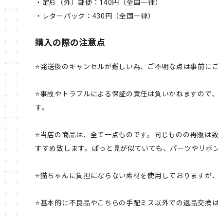
・定形（外）郵便：140円（全国一律）
・レターパック：430円（全国一律）
購入の際の注意点
⭐️発送後のキャンセルが難しい為、ご不明な点は事前に
⭐️事故やトラブルによる保証の責任は負いかねますので
す。
⭐️当店の商品は、全て一点ものです。同じものの再販は
すすめ致します。ぱっと見が似ていても、パーツやリボン
⭐️猫ちゃんに負担にならない素材を使用しておりますが
⭐️基本的に不良品やこちらの手配ミス以外での返品交換