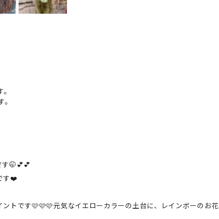
す。
す。
💕💕
す❤️
ントです🩷🩷🩷元気なイエローカラーの土台に、レインボーのお