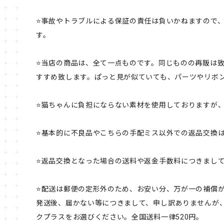
⭐️事故やトラブルによる保証の責任は負いかねますので
す。
⭐️当店の商品は、全て一点ものです。同じものの再販は
すすめ致します。ぱっと見が似ていても、パーツやリボン
⭐️猫ちゃんに負担にならない素材を使用しておりますが
⭐️基本的に不良品やこちらの手配ミス以外での返品交換
⭐️返品交換となった場合の送料や返金手数料につきまし
⭐️配送は郵便の定形外のため、お安い分、万が一の補償
発送後、届かない等につきまして、申し訳ありませんが
クプラスをお選びください。全国送料一律520円。