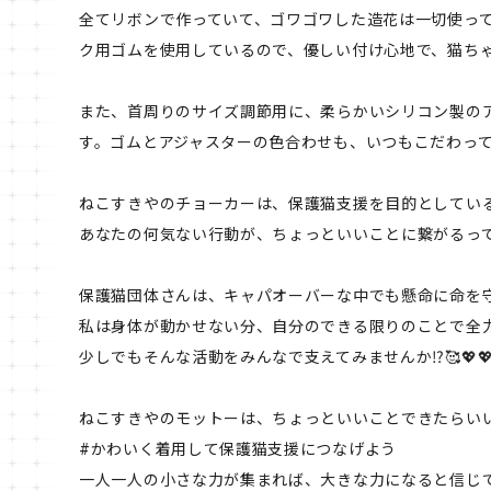
全てリボンで作っていて、ゴワゴワした造花は一切使っ
ク用ゴムを使用しているので、優しい付け心地で、猫ち
また、首周りのサイズ調節用に、柔らかいシリコン製の
す。ゴムとアジャスターの色合わせも、いつもこだわってお
ねこすきやのチョーカーは、保護猫支援を目的としている
あなたの何気ない行動が、ちょっといいことに繋がるって素
保護猫団体さんは、キャパオーバーな中でも懸命に命を
私は身体が動かせない分、自分のできる限りのことで全
少しでもそんな活動をみんなで支えてみませんか⁉️🥰💖💖
ねこすきやのモットーは、ちょっといいことできたらい
#かわいく着用して保護猫支援につなげよう
一人一人の小さな力が集まれば、大きな力になると信じて