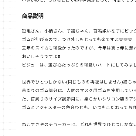
小さいのに、つけるととても存在感があって、可愛くてフ
商品説明
短毛さん、小柄さん、子猫ちゃん、首輪嫌いな子にピッ
ゴムが伸びるので、つけ外しもとっても楽ですよ🫶🫶🫶
去年のスイカも可愛かったのですが、今年は真っ赤に熟れたと
おいしそうですよ❣️
ビジューは、遊び心たっぷりの可愛いハートにしてみました
世界でひとつしかない(同じものの再販はしません)猫ち
首周りのゴム部分は、人間のマスク用ゴムを使用してい
た、首周りのサイズ調節用に、柔らかいシリコン製のア
ゴムとアジャスターの色合わせも、いつもこだわってお作り
ねこすきやのチョーカーは、どれも世界でひとつしかない(