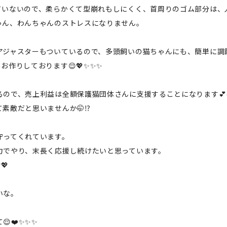
ていないので、柔らかくて型崩れもしにくく、首周りのゴム部分は、
ゃん、わんちゃんのストレスになりません。
アジャスターもついているので、多頭飼いの猫ちゃんにも、簡単に調
作りしております😌💖✨✨✨
ので、売上利益は全額保護猫団体さんに支援することになります💕
敵だと思いませんか🤭⁉️
守ってくれています。
力でやり、末長く応援し続けたいと思っています。
💖
いな。
❤️✨✨✨