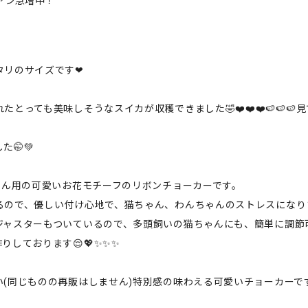
ァン急増中！
タリのサイズです❤
っても美味しそうなスイカが収穫できました🤣❤️❤️❤️🍉🍉🍉
🤭💚
ゃん用の可愛いお花モチーフのリボンチョーカーです。
るので、優しい付け心地で、猫ちゃん、わんちゃんのストレスになり
ジャスターもついているので、多頭飼いの猫ちゃんにも、簡単に調節
しております😌💖✨✨✨
同じものの再販はしません)特別感の味わえる可愛いチョーカーです🤭