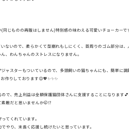
同じものの再販はしません)特別感の味わえる可愛いチョーカーです🤭
ていないので、柔らかくて型崩れもしにくく、首周りのゴム部分は、
ゃん、わんちゃんのストレスになりません。
アジャスターもついているので、多頭飼いの猫ちゃんにも、簡単に調
作りしております😌💖✨✨✨
ので、売上利益は全額保護猫団体さんに支援することになります💕
敵だと思いませんか🤭⁉️
守ってくれています。
力でやり、末長く応援し続けたいと思っています。