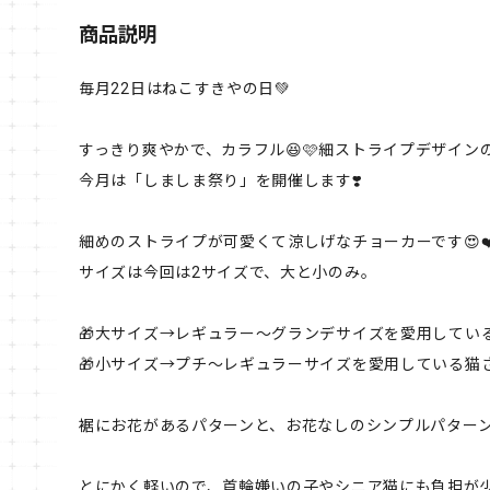
商品説明
毎月22日はねこすきやの日💚
すっきり爽やかで、カラフル😆🩷細ストライプデザインの
今月は「しましま祭り」を開催します❣️
細めのストライプが可愛くて涼しげなチョーカーです😍❤
サイズは今回は2サイズで、大と小のみ。
🎁大サイズ→レギュラー〜グランデサイズを愛用してい
🎁小サイズ→プチ〜レギュラーサイズを愛用している猫
裾にお花があるパターンと、お花なしのシンプルパターンか
とにかく軽いので、首輪嫌いの子やシニア猫にも負担が少な