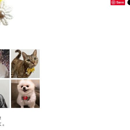
Save
！
く。