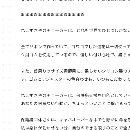
🎀🎀🎀🎀🎀🎀🎀🎀🎀🎀🎀🎀🎀🎀🎀
ねこすきやのチョーカーは、どれも世界でひとつしかない(
全てリボンで作っていて、ゴワゴワした造花は一切使っ
ク用ゴムを使用しているので、優しい付け心地で、猫ち
また、首周りのサイズ調節用に、柔らかいシリコン製の
す。ゴムとアジャスターの色合わせも、いつもこだわってお
ねこすきやのチョーカーは、保護猫支援を目的としている
あなたの何気ない行動が、ちょっといいことに繋がるって素
保護猫団体さんは、キャパオーバーな中でも懸命に命を
私は身体が動かせない分、自分のできる限りのことで全